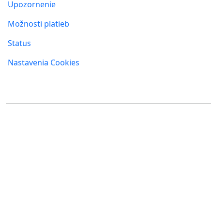
Upozornenie
Možnosti platieb
Status
Nastavenia Cookies
Kde nás nájdete
FUMBI, s.r.o.
FUMBI NETWORK j.s.a
Suché mýto 6
Suché mýto 6
811 03 Bratislava
811 03 Bratislava