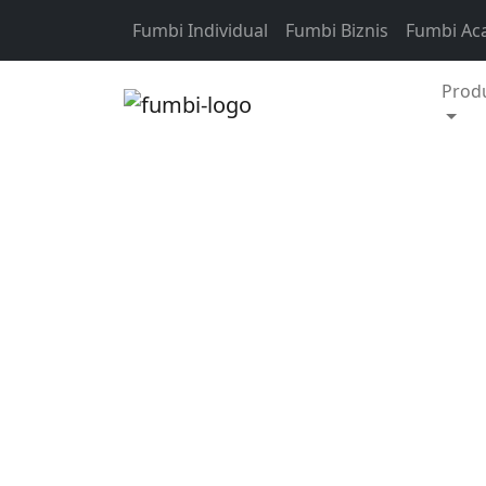
Skip to content
Fumbi Individual
Fumbi Biznis
Fumbi Ac
Prod
Novinky vo Fumbi
Tento mesiac máte 
navyše môžete vy