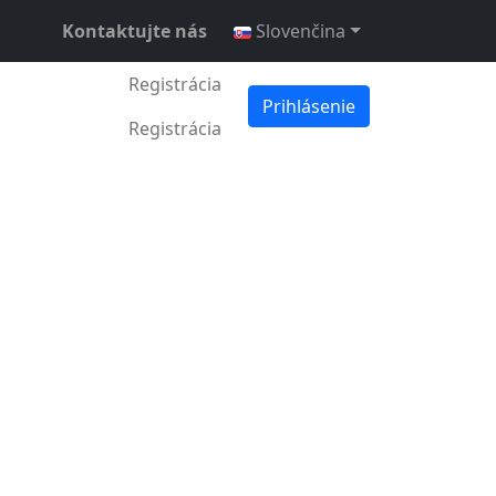
Kontaktujte nás
Slovenčina
Registrácia
Prihlásenie
Registrácia
cembra 2024
•
3 min •
Fumbi Network
me rekordy
a