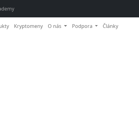
ademy
ukty
Kryptomeny
O nás
Podpora
Články
1. de
o dva dôvody navyše, prečo investovať s Fumbi:
krypto lá
hrať štýlové slúchadlá AirPods Max