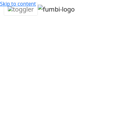
Skip to content
23. marca
3
Daniel
•
2026
min •
Mitrovsky
Kryptowaluty
W następnym blogu przedstawimy wam kolejne
kryptoaktywo, które jest częścią naszego