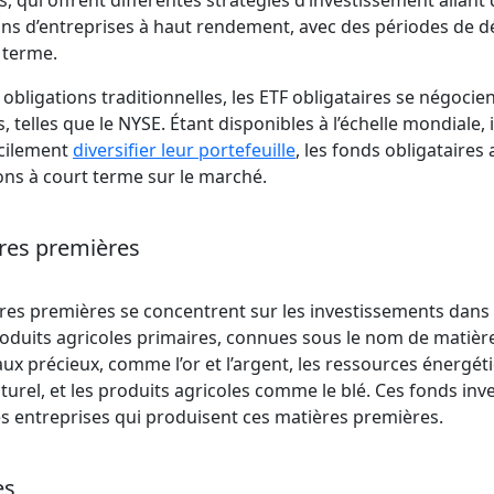
s, qui offrent différentes stratégies d’investissement allant
ions d’entreprises à haut rendement, avec des périodes de dé
 terme.
bligations traditionnelles, les ETF obligataires se négocien
, telles que le NYSE. Étant disponibles à l’échelle mondiale,
acilement
diversifier leur portefeuille
, les fonds obligataires 
ons à court terme sur le marché.
res premières
res premières se concentrent sur les investissements dans 
roduits agricoles primaires, connues sous le nom de matièr
x précieux, comme l’or et l’argent, les ressources énergé
aturel, et les produits agricoles comme le blé. Ces fonds inv
 entreprises qui produisent ces matières premières.
es