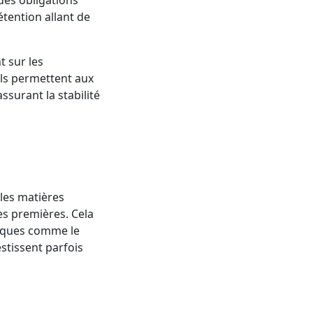
 des obligations
tention allant de
t sur les
 ils permettent aux
assurant la stabilité
les matières
es premières. Cela
tiques comme le
estissent parfois