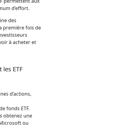
ETF permettent aux
imum d’effort.
ine des
a première fois de
nvestisseurs
oir à acheter et
 les ETF
nes d’actions,
de fonds ETF.
ous obtenez une
 Microsoft ou