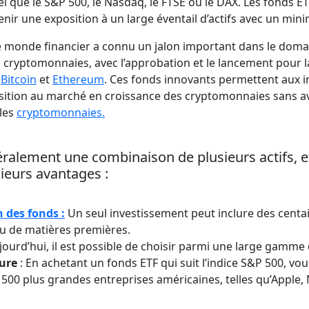
tel que le S&P 500, le Nasdaq, le FTSE ou le DAX. Les fonds 
enir une exposition à un large éventail d’actifs avec un min
le monde financier a connu un jalon important dans le doma
 cryptomonnaies, avec l’approbation et le lancement pour l
r
Bitcoin
et
Ethereum
. Ces fonds innovants permettent aux i
sition au marché en croissance des cryptomonnaies sans av
les
cryptomonnaies.
ralement une combinaison de plusieurs actifs, et
ieurs avantages :
n des fonds :
Un seul investissement peut inclure des centai
ou de matières premières.
jourd’hui, il est possible de choisir parmi une large gamme 
ure
: En achetant un fonds ETF qui suit l’indice S&P 500, v
 500 plus grandes entreprises américaines, telles qu’Apple,