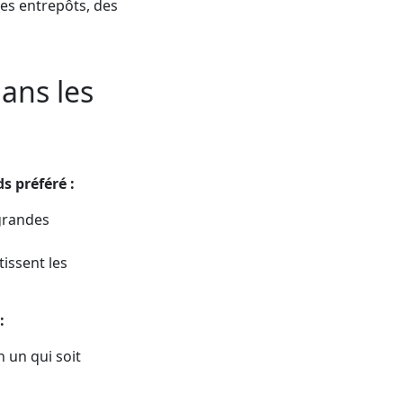
des entrepôts, des
ans les
s préféré :
 grandes
tissent les
:
n un qui soit