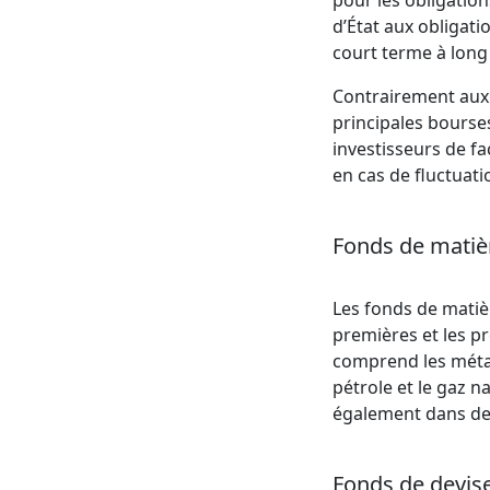
pour les obligation
d’État aux obligat
court terme à long
Contrairement aux o
principales bourses
investisseurs de f
en cas de fluctuati
Fonds de matiè
Les fonds de matiè
premières et les p
comprend les métau
pétrole et le gaz n
également dans des
Fonds de devis