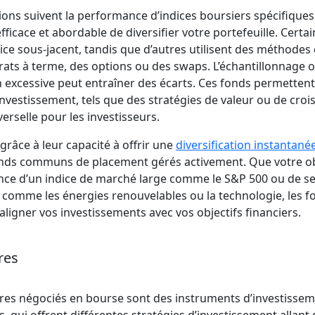
ions suivent la performance d’indices boursiers spécifiques
ficace et abordable de diversifier votre portefeuille. Certa
ice sous-jacent, tandis que d’autres utilisent des méthodes
rats à terme, des options ou des swaps. L’échantillonnage offr
on excessive peut entraîner des écarts. Ces fonds permette
’investissement, tels que des stratégies de valeur ou de croi
verselle pour les investisseurs.
 grâce à leur capacité à offrir une
diversification instantané
nds communs de placement gérés activement. Que votre obj
nce d’un indice de marché large comme le S&P 500 ou de se
, comme les énergies renouvelables ou la technologie, les f
ligner vos investissements avec vos objectifs financiers.
res
ires négociés en bourse sont des instruments d’investisse