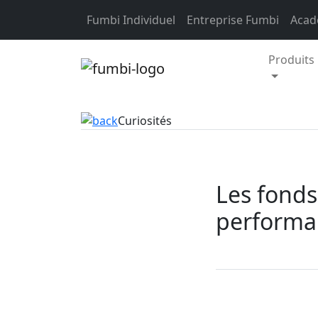
Fumbi Individuel
Entreprise Fumbi
Acad
Produits
Skip
Curiosités
to
content
Les fonds 
performan