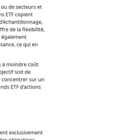
 ou de secteurs et
ins ETF copient
 d’échantillonnage,
e de la flexibilité,
nt également
ssance, ce qui en
e
à moindre coût
ectif soit de
 concentrer sur un
onds ETF d’actions
ment exclusivement