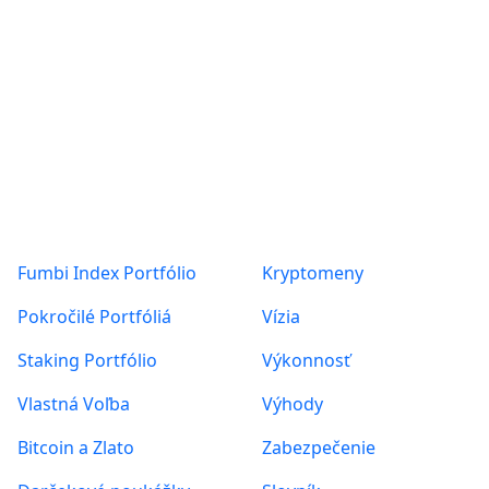
ALL
KRYPTOMENY
NÁVODY
NOVINKY VO FUMBI
PREHĽAD TRHU
Produkty
O nás
ZAUJÍMAVOSTI
Fumbi Index Portfólio
Kryptomeny
Posts found: error
Pokročilé Portfóliá
Vízia
Staking Portfólio
Výkonnosť
Vlastná Voľba
Výhody
Bitcoin a Zlato
Zabezpečenie