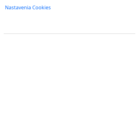
Nastavenia Cookies
Kde nás nájdete
FUMBI, s.r.o.
FUMBI NETWORK j.s.a
Suché mýto 6
Suché mýto 6
811 03 Bratislava
811 03 Bratislava
Slovensko
Slovensko
IČO: 55 651 232
IČO: 52 005 895