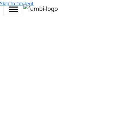
Skip to content
22. júna
3
Juraj
•
2026
min •
Ostertag
Kryptomeny
Finančný svet prechádza v posledných rokoch výraznou
transformáciou. Technológie založené na blockchaine