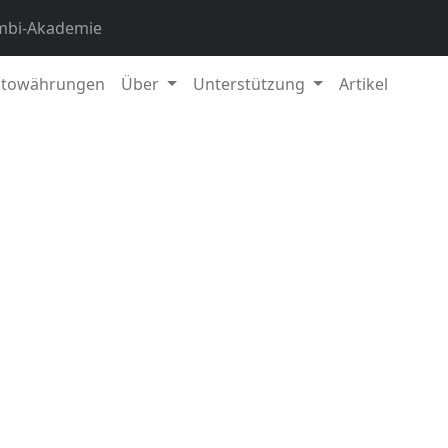
mbi-Akademie
ptowährungen
Über
Unterstützung
Artikel
2.
stellen wir Ihnen ein weiteres Krypto-Asset vor, das Teil u
s Aave-Protokoll.
Aave ist ein dezentralisiertes Geldmarkt
ermöglicht, Geldmittel zu leihen oder zu verleihen, ohne e
rtei vertrauen zu müssen. Aave bietet eine breite Palette v
 mit
variablen und stabilen
Zinssätzen.