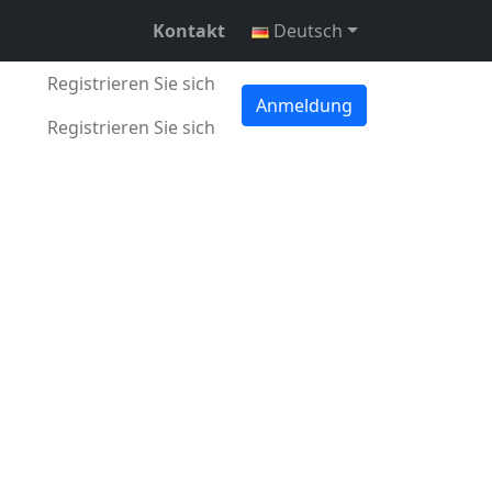
Kontakt
Deutsch
Registrieren Sie sich
Anmeldung
 März 2026
•
3 min •
Daniel Mitrovsky
Registrieren Sie sich
nseres dynamischen
protokoll
, das es
iner anderen
on